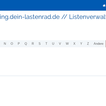
ing.dein-lastenrad.de // Listenverwa
N
O
P
Q
R
S
T
U
V
W
X
Y
Z
Andere