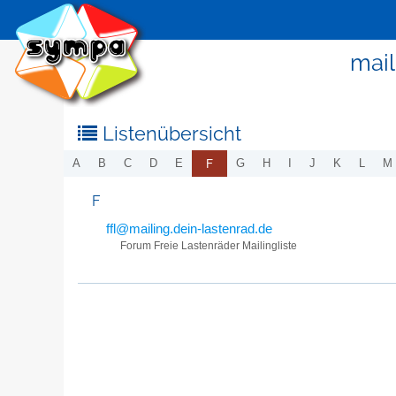
mail
Listenübersicht
F
A
B
C
D
E
G
H
I
J
K
L
M
F
ffl@mailing.dein-lastenrad.de
Forum Freie Lastenräder Mailingliste